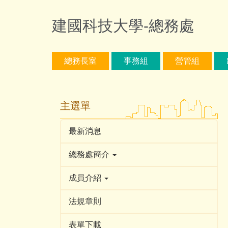
跳
到
建國科技大學-總務處
主
要
內
總務長室
事務組
營管組
容
區
主選單
最新消息
總務處簡介
成員介紹
法規章則
表單下載