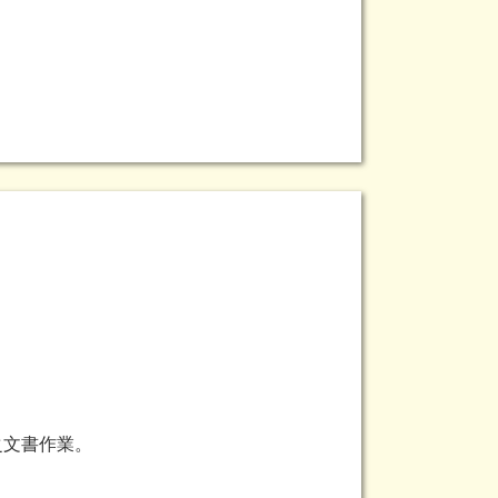
。
之文書作業。
。