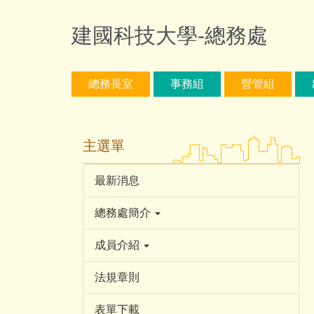
跳
到
建國科技大學-總務處
主
要
內
總務長室
事務組
營管組
容
區
主選單
最新消息
總務處簡介
成員介紹
法規章則
表單下載