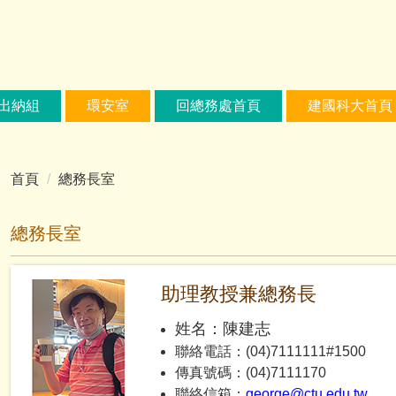
出納組
環安室
回總務處首頁
建國科大首頁
首頁
總務長室
總務長室
助理教授兼總務長
姓名：陳建志
聯絡電話：(04)7111111#1500
傳真號碼：(04)7111170
聯絡信箱：
george@ctu.edu.tw